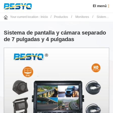
El menú
/
/
/
Your current location :
Inicio
Productos
Monitores
Sistema de monitoreo por cable
Sistema de pantalla y cámara separado
de 7 pulgadas y 4 pulgadas