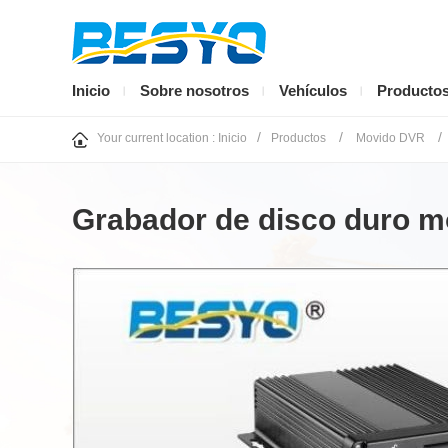
Inicio
Sobre nosotros
Vehículos
Producto
/
/
/
Your current location :
Inicio
Productos
Movido DVR
Grabador de disco duro mó