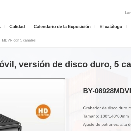
Lan
s
Calidad
Calendario de la Exposición
El catálogo
MDVR con 5 canales
vil, versión de disco duro, 5 c
BY-08928MDVR
Grabador de disco duro mó
Tamaño: 188*148*60mm​
Ajuste de patrones: alta de