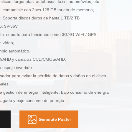
sticos, furgonetas, autobuses, taxis, automóviles, etc.​
 compatible con 2pcs 128 GB tarjeta de memoria;​
 Soporta discos duros de hasta 1 TB/2 TB.​
: 9V-36V;​
ón: soporte para funciones como 3G/4G WIFI / GPS;
 vídeo;​
bio automático.​
 HD/AHD y cámaras CCD/CMOS/AHD.​
 espejo invertido.​
dor para evitar la pérdida de datos y daños en el disco
les.​
 de gestión de energía inteligente, bajo consumo de energía
agado y bajo consumo de energía.​
Generate Poster