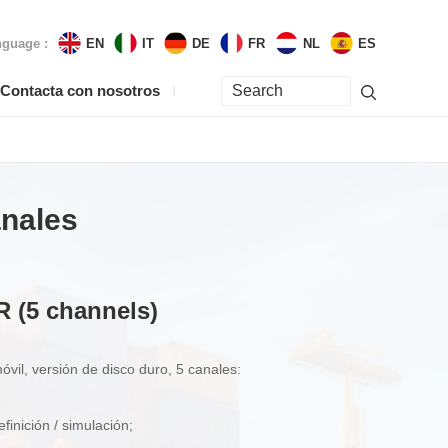
guage :
EN
IT
DE
FR
NL
ES
Contacta con nosotros
anales
 (5 channels)
vil, versión de disco duro, 5 canales:​
finición / simulación;​